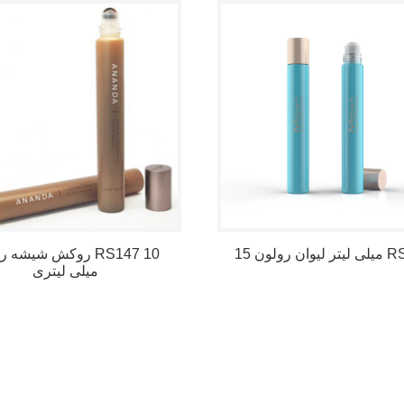
ن رولون RS170
روکش شیشه رولون  10
میلی لیتری