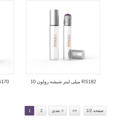
10 میلی لیتر شیشه رولون RS182
15 میلی لیتر لیوا
صفحه 1/2
>>
بعدی >
2
1