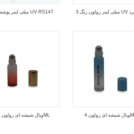
 با ته گرد
10 میلی لیتر پوشش UV RS147
 ای رولون 4ML
ویال شیشه ای رولون 2-3ML