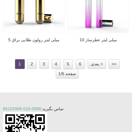
10 میلی لیتر عطرساز
5 میلی لیتر رولون طلایی براق
>>
بعدی >
6
5
4
3
2
1
صفحه 1/6
تماس بگیرید:
0086-510-86102908