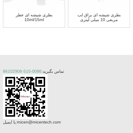
بطری شیشه ای براق لب
بطری شیشه ای عطر
مربعی 10 میلی لیتری
10ml/15ml
تماس بگیرید:
0086-510-86102908
micen@micentech.com
یا ایمیل: