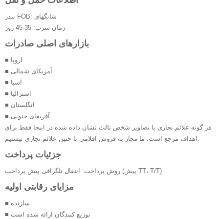
اطلاعات حمل و نقل
بندر FOB: شانگهای
زمان سرب: 35-45 روز
بازارهای اصلی صادرات
■ اروپا
■ آمریکای شمالی
■ آسیا
■ استرالیا
■ انگلستان
■ آفریقای جنوبی
هر گونه علائم تجاری یا تصاویر شخص ثالث نشان داده شده در اینجا فقط برای
اهداف مرجع است. ما مجاز به فروش اقلامی با چنین علائم تجاری نیستیم.
جزئیات پرداخت
روش پرداخت: انتقال تلگرافی پیش پرداخت (پیش TT، T/T)
مزایای رقابتی اولیه
■ سازنده
■ توزیع کنندگان ارائه شده است