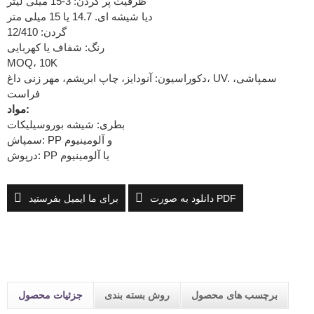
ظرفیت پر کردن: 3-15 میلی لیتر
دیا شیشه ای. 14.7 یا 15 میلی متر
گردن: 12/410
رنگ: شفاف یا کهربایی
MOQ، 10K
دکوراسیون: آنودایز، چاپ ابریشم، مهر زنی داغ، UV. سمپاشی،
فراست
مواد:
بطری: شیشه بوروسیلیکات
سمپاش: PP و آلومینیوم
درپوش: PP یا آلومینیوم
دانلود به صورت PDF
برای ما ایمیل بفرستید
برچسب های محصول
روش بسته بندی
جزئیات محصول