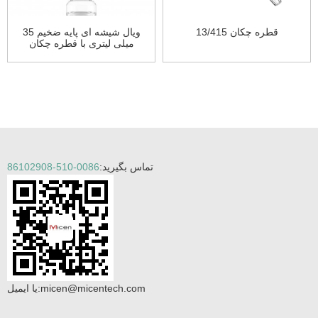
13/415 قطره چکان
ویال شیشه ای پایه ضخیم 35
میلی لیتری با قطره چکان
تماس بگیرید:
0086-510-86102908
micen@micentech.com
یا ایمیل: